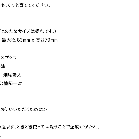
ゆっくりと育ててください。
ごとのためサイズは概ねです。）
 最大径 83mm x 高さ79mm
メザクラ
然漆
：畑尾勘太
塗師一富
お使いいただくために＞
込まず、ときどき使っては洗うことで湿度が保たれ、
。