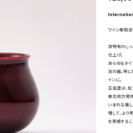
Internatio
ワイン専用漆
漆特有のしっ
仕上げ。
あらゆるタイ
法の器。特に
インに。
玉虫塗は、紅
東北地方発祥
いまれな美し
増して、より
を実感するこ