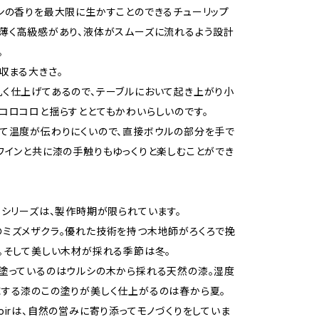
ンの香りを最大限に生かすことのできるチューリップ
薄く高級感があり、液体がスムーズに流れるよう設計
。
収まる大きさ。
く仕上げてあるので、テーブルにおいて起き上がり小
コロコロと揺らすととてもかわいらしいのです。
て温度が伝わりにくいので、直接ボウルの部分を手で
ワインと共に漆の手触りもゆっくりと楽しむことができ
」シリーズは、製作時期が限られています。
ミズメザクラ。優れた技術を持つ木地師がろくろで挽
。そして美しい木材が採れる季節は冬。
塗っているのはウルシの木から採れる天然の漆。湿度
する漆のこの塗りが美しく仕上がるのは春から夏。
Terroirは、自然の営みに寄り添ってモノづくりをしていま