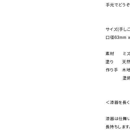
手元でどうぞ
サイズ(手し
口径63mm x
素材 ミズ
塗り 天
作り手 木地
塗師：
＜漆器を長く
漆器は仕舞い
長持ちします